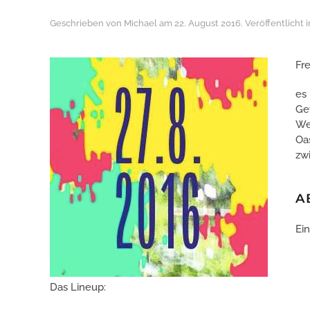
Geschrieben von
Michael
am
22. August 2016
. Veröffentlicht 
Fr
es
Get
We
Oas
zw
A
Ei
Das Lineup: