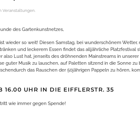
in
Veranstaltungen
.
eunde des Gartenkunstnetzes,
 ist wieder so weit! Diesen Samstag, bei wunderschönem Wetter, 
ränken und leckerem Essen findet das alljährliche Platzfestival st
r also Lust hat, jenseits des dröhnenden Mainstreams in unsere
e guter Musik zu lauschen, auf Paletten sitzend in die Sonne zu 
ischendurch das Rauschen der 50jährigen Pappeln zu hören, k
B 16.00 UHR IN DIE EIFFLERSTR. 35
ntritt wie immer gegen Spende!