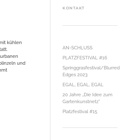
KONTAKT
mit kühlen
AN-SCHLUSS
att.
r urbanen
PLATZFESTIVAL #16
blinzeln und
Springgrasfestival/Blurred
ommt
Edges 2023
EGAL, EGAL, EGAL
20 Jahre „Die Idee zum
Gartenkunstnetz“
Platzfestival #15