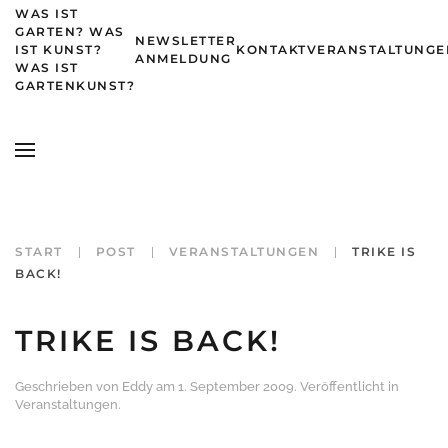
WAS IST
GARTEN? WAS
NEWSLETTER
IST KUNST?
KONTAKT
VERANSTALTUNGE
Zum Hauptinhalt springen
ANMELDUNG
WAS IST
GARTENKUNST?
START
POST
VERANSTALTUNGEN
TRIKE IS
BACK!
TRIKE IS BACK!
Geschrieben von
Eddy
am
1. September 2009
. Veröffentlicht in
Veranstaltungen
.