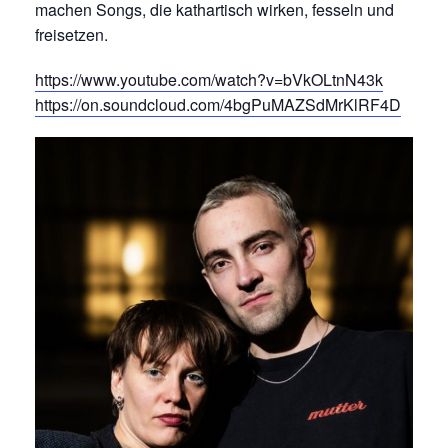
machen Songs, die kathartisch wirken, fesseln und
freisetzen.
https://www.youtube.com/watch?v=bVkOLtnN43k
https://on.soundcloud.com/4bgPuMAZSdMrKlRF4D