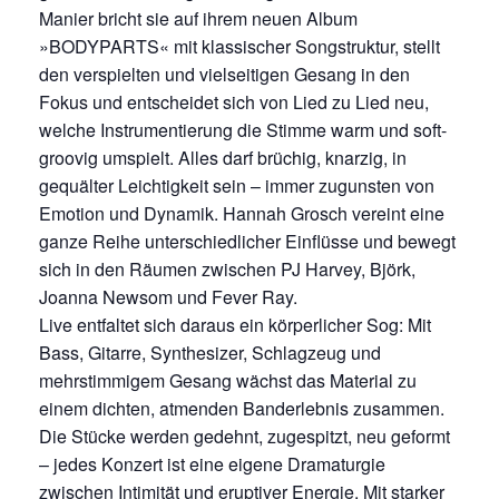
Manier bricht sie auf ihrem neuen Album
»BODYPARTS« mit klassischer Songstruktur, stellt
den verspielten und vielseitigen Gesang in den
Fokus und entscheidet sich von Lied zu Lied neu,
welche Instrumentierung die Stimme warm und soft-
groovig umspielt. Alles darf brüchig, knarzig, in
gequälter Leichtigkeit sein – immer zugunsten von
Emotion und Dynamik. Hannah Grosch vereint eine
ganze Reihe unterschiedlicher Einflüsse und bewegt
sich in den Räumen zwischen PJ Harvey, Björk,
Joanna Newsom und Fever Ray.
Live entfaltet sich daraus ein körperlicher Sog: Mit
Bass, Gitarre, Synthesizer, Schlagzeug und
mehrstimmigem Gesang wächst das Material zu
einem dichten, atmenden Banderlebnis zusammen.
Die Stücke werden gedehnt, zugespitzt, neu geformt
– jedes Konzert ist eine eigene Dramaturgie
zwischen Intimität und eruptiver Energie. Mit starker