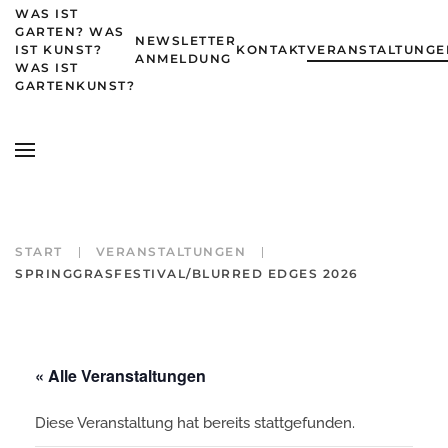
WAS IST
GARTEN? WAS
NEWSLETTER
IST KUNST?
KONTAKT
VERANSTALTUNGE
Zum Hauptinhalt springen
ANMELDUNG
WAS IST
GARTENKUNST?
START
VERANSTALTUNGEN
SPRINGGRASFESTIVAL/BLURRED EDGES 2026
« Alle Veranstaltungen
Diese Veranstaltung hat bereits stattgefunden.