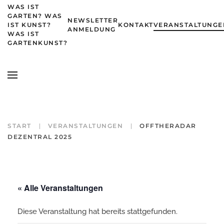
WAS IST
GARTEN? WAS
NEWSLETTER
IST KUNST?
KONTAKT
VERANSTALTUNGE
Zum Hauptinhalt springen
ANMELDUNG
WAS IST
GARTENKUNST?
START
VERANSTALTUNGEN
OFFTHERADAR
DEZENTRAL 2025
« Alle Veranstaltungen
Diese Veranstaltung hat bereits stattgefunden.